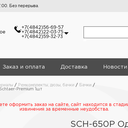
7:00. Без перерыва.
+7(4842)56-69-57
кое
+7(4842)22-03-75
+7(4842)59-32-73
Заказ и оплата
Доставка
Новости
ериалы
/
Ремкомплекты, дюзы, бачки
/
Бачки
/
Schtaer-Premium 1шт
те оформить заказ на сайте, сайт находится в стади
извинения за временные неудобства.
SCH-650P Од