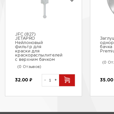
JFC (827)
JETAPRO
Заглу
Нейлоновый
однор
фильтр для
бачка 
краски для
Premi
краскораспылителей
с верхним бачком
(0 От
(0 Отзывов)
32.00
₽
-
+
35.0