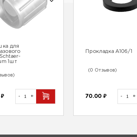
шка для
азового
Прокладка А106/1
Schtaer-
um 1шт
(0 Отзывов)
зывов)
0
₽
-
+
70.00
₽
-
+