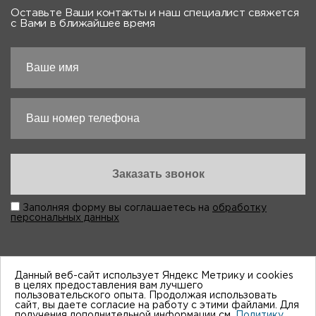
Оставьте Ваши контакты и наш специалист свяжется
с Вами в ближайшее время
Заполняя форму вы соглашаетесь на
обработку
персональных данных
Данный веб-сайт использует Яндекс Метрику и cookies
в целях предоставления вам лучшего
пользовательского опыта. Продолжая использовать
“Виктория-Авто”, 1998-2026
сайт, вы даете согласие на работу с этими файлами. Для
получения дополнительной информации см.
Политику