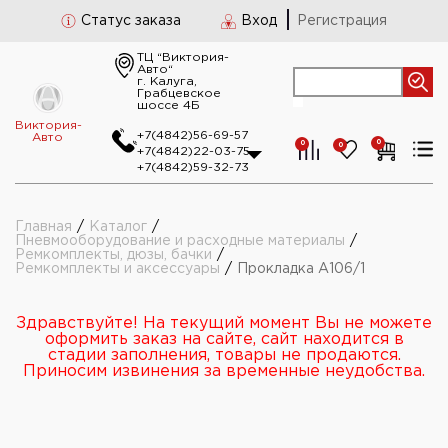
Статус заказа
Вход
Регистрация
ТЦ “Виктория-
Авто“
г. Калуга,
Грабцевское
шоссе 4Б
Виктория-
+7(4842)56-69-57
Авто
0
0
0
+7(4842)22-03-75
+7(4842)59-32-73
Главная
/
Каталог
/
Пневмооборудование и расходные материалы
/
Ремкомплекты, дюзы, бачки
/
Ремкомплекты и аксессуары
/
Прокладка А106/1
Здравствуйте! На текущий момент Вы не можете
оформить заказ на сайте, сайт находится в
стадии заполнения, товары не продаются.
Приносим извинения за временные неудобства.