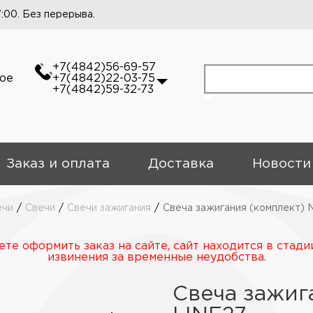
7:00. Без перерыва.
+7(4842)56-69-57
кое
+7(4842)22-03-75
+7(4842)59-32-73
Заказ и оплата
Доставка
Новости
ечи
/
Свечи
/
Свечи зажигания
/
Свеча зажигания (комплект)
те оформить заказ на сайте, сайт находится в стади
извинения за временные неудобства.
Свеча зажиг