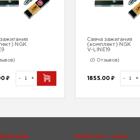
 зажигания
Свеча зажигания
лект) NGK
(комплект) NGK
E9
V-LINE19
зывов)
(0 Отзывов)
00
₽
-
+
1855.00
₽
-
+
формация
Свяжитесь с нами