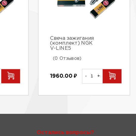
Свеча зажигания
(комплект) NGK
V-LINE5
(0 Отзывов)
1960.00
₽
-
+
Остались вопросы?