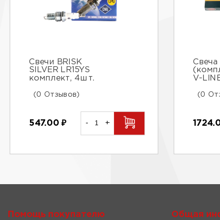
Свечи BRISK
Свеча
SILVER LR15YS
(комп
комплект, 4шт.
V-LIN
(0 Отзывов)
(0 От
547.00
₽
-
+
1724.
Помощь покупателю
Общая ин