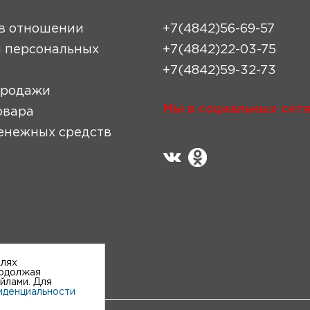
в отношении
+7(4842)56-69-57
 персональных
+7(4842)22-03-75
+7(4842)59-32-73
продажи
Мы в социальных сетя
овара
енежных средств
елях
родолжая
айлами. Для
иденциальности