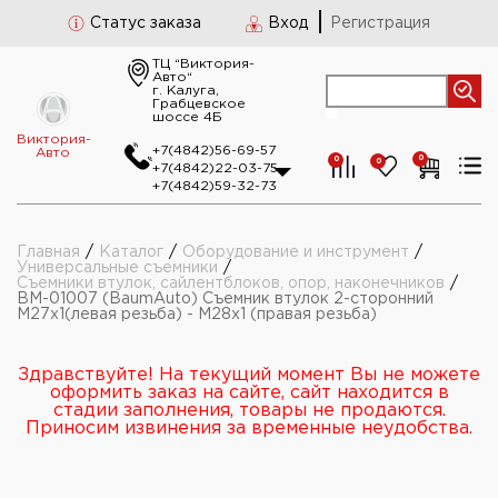
Статус заказа
Вход
Регистрация
ТЦ “Виктория-
Авто“
г. Калуга,
Грабцевское
шоссе 4Б
Виктория-
+7(4842)56-69-57
Авто
0
0
0
+7(4842)22-03-75
+7(4842)59-32-73
Главная
/
Каталог
/
Оборудование и инструмент
/
Универсальные съемники
/
Съемники втулок, сайлентблоков, опор, наконечников
/
BM-01007 (BaumAuto) Съемник втулок 2-сторонний
М27х1(левая резьба) - М28х1 (правая резьба)
Здравствуйте! На текущий момент Вы не можете
оформить заказ на сайте, сайт находится в
стадии заполнения, товары не продаются.
Приносим извинения за временные неудобства.