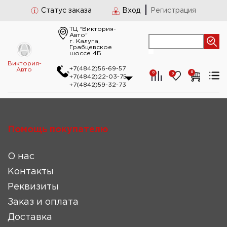
Статус заказа
Вход
Регистрация
ТЦ “Виктория-
Авто“
г. Калуга,
Грабцевское
шоссе 4Б
Виктория-
+7(4842)56-69-57
Авто
0
0
0
+7(4842)22-03-75
+7(4842)59-32-73
Помощь покупателю
О нас
Контакты
Реквизиты
Заказ и оплата
Доставка