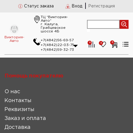
Статус заказа
Вход
Регистрация
ТЦ “Виктория-
Авто“
г. Калуга,
Грабцевское
шоссе 4Б
Виктория-
+7(4842)56-69-57
Авто
0
0
0
+7(4842)22-03-75
+7(4842)59-32-73
Помощь покупателю
О нас
Контакты
Реквизиты
Заказ и оплата
Доставка