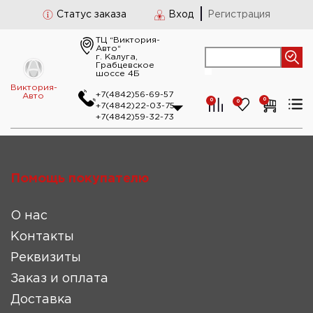
Статус заказа
Вход
Регистрация
ТЦ “Виктория-
Авто“
г. Калуга,
Грабцевское
шоссе 4Б
Виктория-
+7(4842)56-69-57
Авто
0
0
0
+7(4842)22-03-75
+7(4842)59-32-73
Помощь покупателю
О нас
Контакты
Реквизиты
Заказ и оплата
Доставка