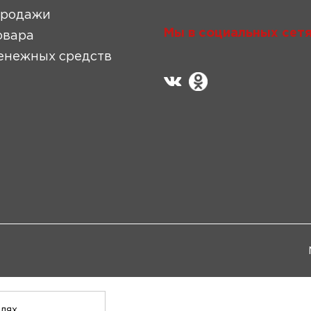
продажи
Мы в социальных сетя
овара
енежных средств
елях