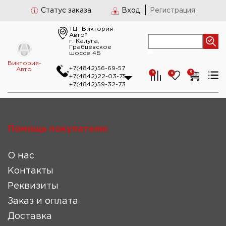
Статус заказа
Вход
Регистрация
ТЦ “Виктория-
Авто“
г. Калуга,
Грабцевское
шоссе 4Б
Виктория-
+7(4842)56-69-57
Авто
0
0
0
+7(4842)22-03-75
+7(4842)59-32-73
Помощь покупателю
О нас
Контакты
Реквизиты
Заказ и оплата
Доставка