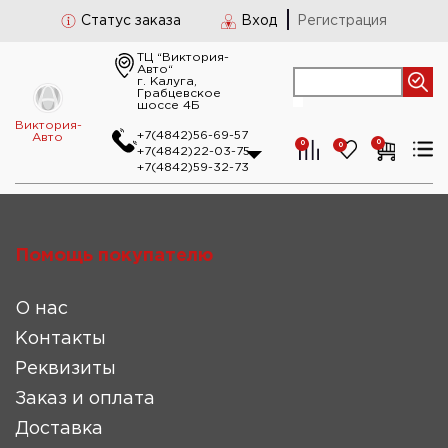
Статус заказа
Вход
Регистрация
ТЦ “Виктория-
Авто“
г. Калуга,
Грабцевское
шоссе 4Б
Виктория-
+7(4842)56-69-57
Авто
0
0
0
+7(4842)22-03-75
+7(4842)59-32-73
Помощь покупателю
О нас
Контакты
Реквизиты
Заказ и оплата
Доставка