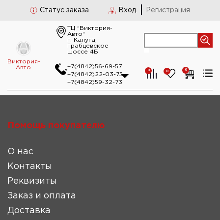
Статус заказа
Вход
Регистрация
ТЦ “Виктория-
Авто“
г. Калуга,
Грабцевское
шоссе 4Б
Виктория-
+7(4842)56-69-57
Авто
0
0
0
+7(4842)22-03-75
+7(4842)59-32-73
Помощь покупателю
О нас
Контакты
Реквизиты
Заказ и оплата
Доставка