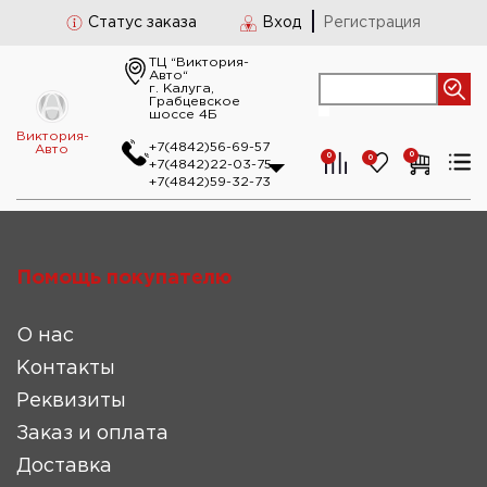
Статус заказа
Вход
Регистрация
ТЦ “Виктория-
Авто“
г. Калуга,
Грабцевское
шоссе 4Б
Виктория-
+7(4842)56-69-57
Авто
0
0
0
+7(4842)22-03-75
+7(4842)59-32-73
Помощь покупателю
О нас
Контакты
Реквизиты
Заказ и оплата
Доставка