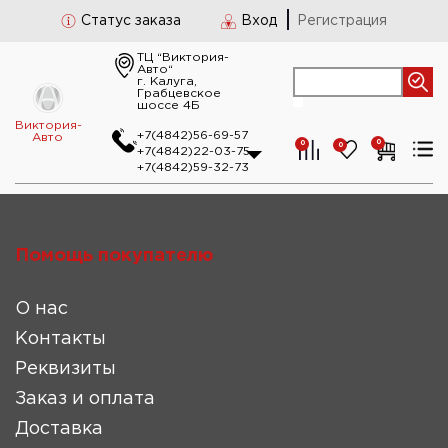
Статус заказа
Вход
Регистрация
ТЦ “Виктория-
Авто“
г. Калуга,
Грабцевское
шоссе 4Б
Виктория-
+7(4842)56-69-57
Авто
0
0
0
+7(4842)22-03-75
+7(4842)59-32-73
Помощь покупателю
О нас
Контакты
Реквизиты
Заказ и оплата
Доставка