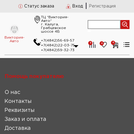
Статус заказа
Вход
Регистрация
ТЦ “Виктория-
Авто“
г. Калуга,
Грабцевское
шоссе 4Б
Виктория-
+7(4842)56-69-57
Авто
0
0
0
+7(4842)22-03-75
+7(4842)59-32-73
Помощь покупателю
О нас
Контакты
Реквизиты
Заказ и оплата
Доставка