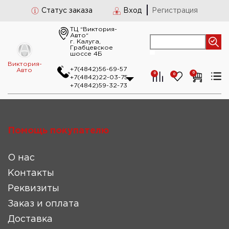
Статус заказа
Вход
Регистрация
ТЦ “Виктория-
Авто“
г. Калуга,
Грабцевское
шоссе 4Б
Виктория-
+7(4842)56-69-57
Авто
0
0
0
+7(4842)22-03-75
+7(4842)59-32-73
Помощь покупателю
О нас
Контакты
Реквизиты
Заказ и оплата
Доставка