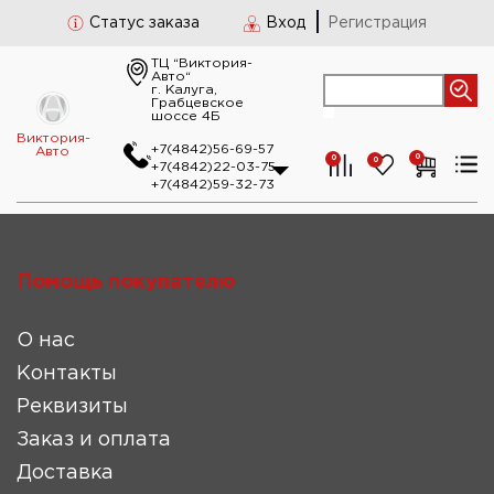
Статус заказа
Вход
Регистрация
ТЦ “Виктория-
Авто“
г. Калуга,
Грабцевское
шоссе 4Б
Виктория-
+7(4842)56-69-57
Авто
0
0
0
+7(4842)22-03-75
+7(4842)59-32-73
Помощь покупателю
О нас
Контакты
Реквизиты
Заказ и оплата
Доставка