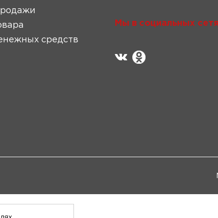
продажи
Мы в социальных сетя
овара
енежных средств
елях