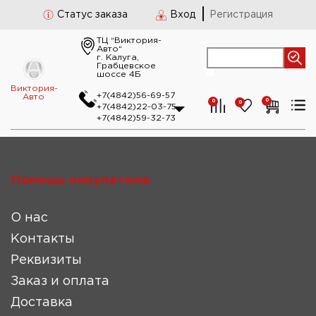
Статус заказа
Вход
Регистрация
ТЦ “Виктория-
Авто“
г. Калуга,
Грабцевское
шоссе 4Б
Виктория-
+7(4842)56-69-57
Авто
0
0
0
+7(4842)22-03-75
+7(4842)59-32-73
Помощь покупателю
О нас
Контакты
Реквизиты
Заказ и оплата
Доставка