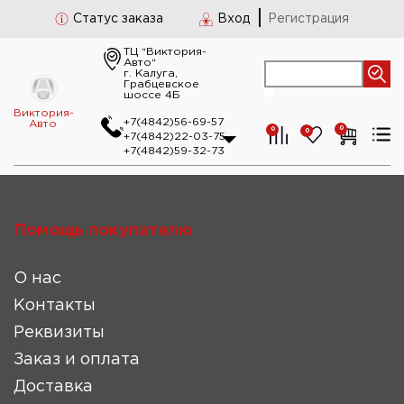
Статус заказа
Вход
Регистрация
ТЦ “Виктория-
Авто“
г. Калуга,
Грабцевское
шоссе 4Б
Виктория-
+7(4842)56-69-57
Авто
0
0
0
+7(4842)22-03-75
+7(4842)59-32-73
Помощь покупателю
О нас
Контакты
Реквизиты
Заказ и оплата
Доставка