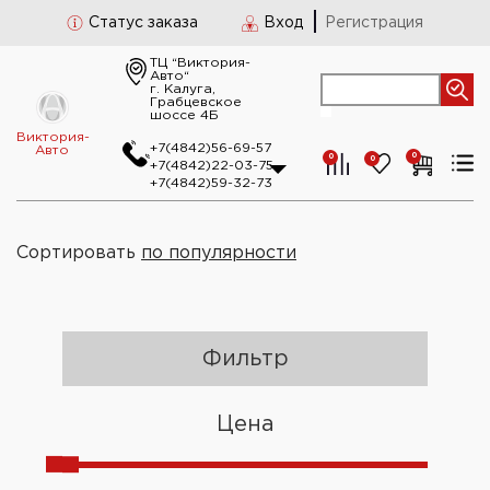
Статус заказа
Вход
Регистрация
ТЦ “Виктория-
Авто“
г. Калуга,
Грабцевское
шоссе 4Б
Виктория-
+7(4842)56-69-57
Авто
0
0
0
+7(4842)22-03-75
+7(4842)59-32-73
Сортировать
по популярности
Фильтр
Цена