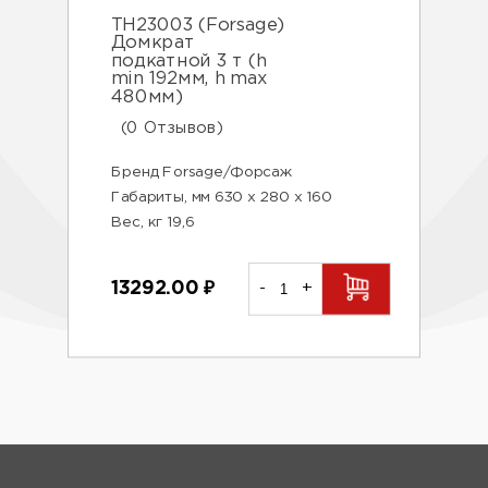
TH23003 (Forsage)
Домкрат
подкатной 3 т (h
min 192мм, h max
480мм)
(0 Отзывов)
Бренд Forsage/Форсаж
Габариты, мм 630 х 280 х 160
Вес, кг 19,6
13292.00
₽
-
+