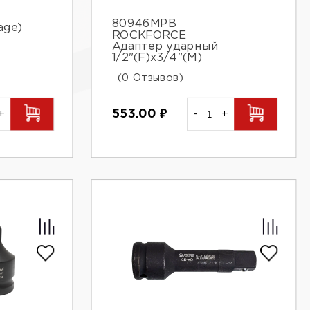
80946MPB
age)
ROCKFORCE
Адаптер ударный
1/2"(F)х3/4"(M)
(0 Отзывов)
+
553.00
₽
-
+