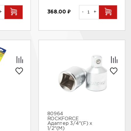
+
368.00
₽
-
+
80964
ROCKFORCE
Адаптер 3/4"(F) x
1/2"(M)