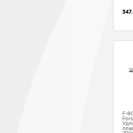
347
F-8
For
Удл
пла