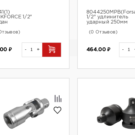
1(1)
8044250MPB(Fors
KFORCE 1/2"
1/2" удлинитель
дан
ударный 250мм
Отзывов)
(0 Отзывов)
.00
₽
-
+
464.00
₽
-