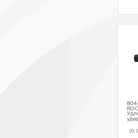
804
ROC
Удл
уда
(0 