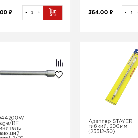
.00
₽
-
+
364.00
₽
-
044200W
Адаптер STAYER
sage/RF
гибкий, 300мм
инитель
(25512-30)
вающий