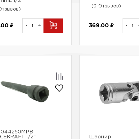
mmL 1/2"
(0 Отзывов)
Отзывов)
369.00
₽
-
.00
₽
-
+
8044250MPB
CEKRAFT 1/2"
Шарнир