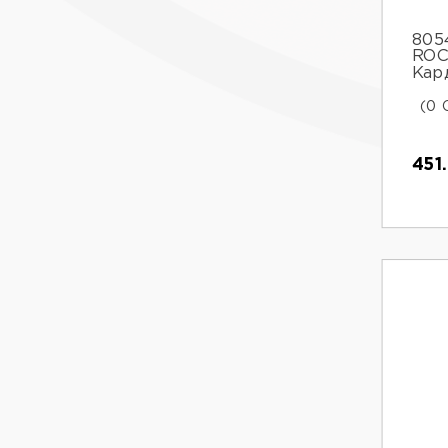
8054
ROC
Кар
(0 
451