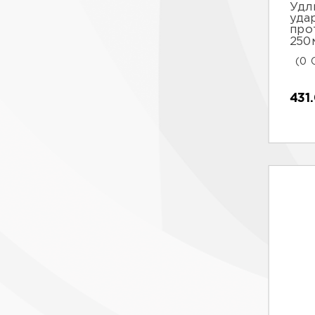
Удл
уда
про
250
(0 
431