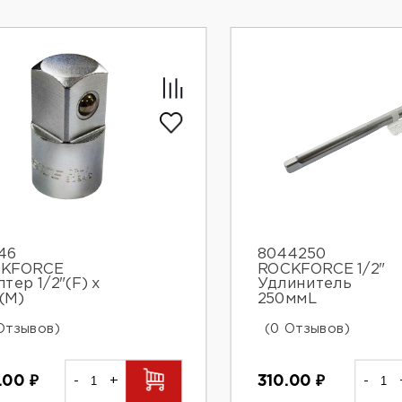
46
8044250
KFORCE
ROCKFORCE 1/2"
тер 1/2"(F) x
Удлинитель
(M)
250ммL
Отзывов)
(0 Отзывов)
.00
₽
-
+
310.00
₽
-