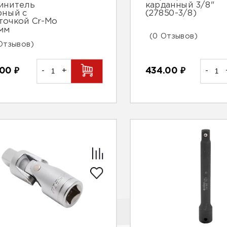
инитель
карданный 3/8"
рный с
(27850-3/8)
точкой Cr-Mo
мм
(0 Отзывов)
Отзывов)
.00
₽
-
+
434.00
₽
-