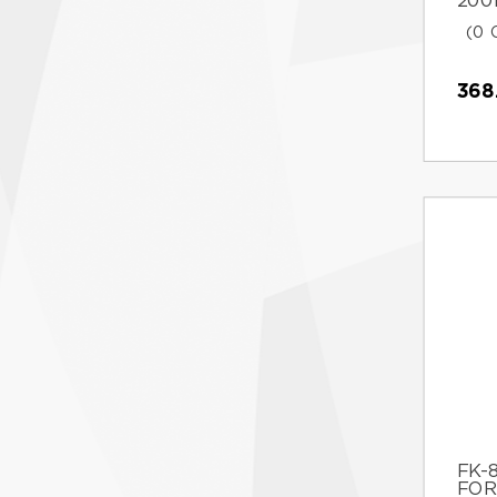
200
(0 
368
FK-
FOR