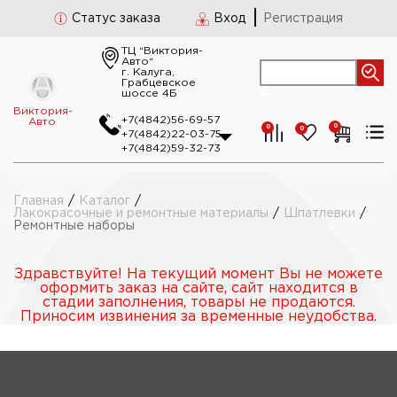
Статус заказа
Вход
Регистрация
ТЦ “Виктория-
Авто“
г. Калуга,
Грабцевское
шоссе 4Б
Виктория-
+7(4842)56-69-57
Авто
0
0
0
+7(4842)22-03-75
+7(4842)59-32-73
Главная
/
Каталог
/
Лакокрасочные и ремонтные материалы
/
Шпатлевки
/
Ремонтные наборы
Здравствуйте! На текущий момент Вы не можете
оформить заказ на сайте, сайт находится в
стадии заполнения, товары не продаются.
Приносим извинения за временные неудобства.