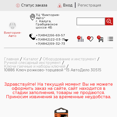
Статус заказа
Вход
Регистрация
ТЦ “Виктория-
Авто“
г. Калуга,
Грабцевское
шоссе 4Б
Виктория-
+7(4842)56-69-57
Авто
0
0
0
+7(4842)22-03-75
+7(4842)59-32-73
Главная
/
Каталог
/
Оборудование и инструмент
/
Ручной слесарный инструмент
/
Ключи гаечные и наборы ключей
/
10886 Ключ рожково-торцевой *15 АвтоДело 30515
Здравствуйте! На текущий момент Вы не можете
оформить заказ на сайте, сайт находится в
стадии заполнения, товары не продаются.
Приносим извинения за временные неудобства.