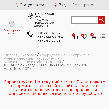
Статус заказа
Вход
Регистрация
ТЦ “Виктория-
Авто“
г. Калуга,
Грабцевское
шоссе 4Б
Виктория-
+7(4842)56-69-57
Авто
0
0
0
+7(4842)22-03-75
+7(4842)59-32-73
Главная
/
Каталог
/
Оборудование и инструмент
/
Ручной слесарный инструмент
/
Ключи гаечные и наборы ключей
/
10904 Ключ карданный с шарниром *17 L=320мм
АвтоДело 40117
Здравствуйте! На текущий момент Вы не можете
оформить заказ на сайте, сайт находится в
стадии заполнения, товары не продаются.
Приносим извинения за временные неудобства.