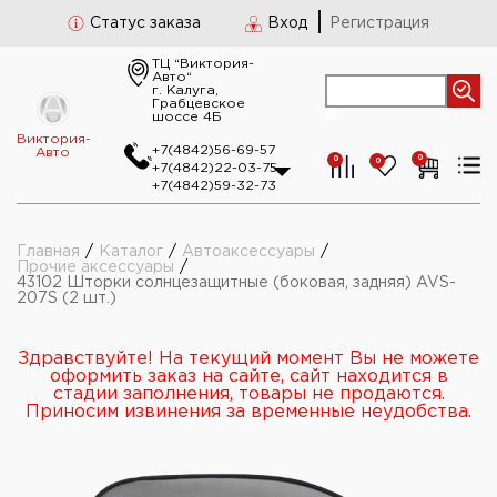
Статус заказа
Вход
Регистрация
ТЦ “Виктория-
Авто“
г. Калуга,
Грабцевское
шоссе 4Б
Виктория-
+7(4842)56-69-57
Авто
0
0
0
+7(4842)22-03-75
+7(4842)59-32-73
Главная
/
Каталог
/
Автоаксессуары
/
Прочие аксессуары
/
43102 Шторки солнцезащитные (боковая, задняя) AVS-
207S (2 шт.)
Здравствуйте! На текущий момент Вы не можете
оформить заказ на сайте, сайт находится в
стадии заполнения, товары не продаются.
Приносим извинения за временные неудобства.