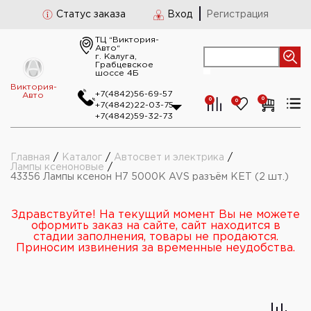
Статус заказа
Вход
Регистрация
ТЦ “Виктория-
Авто“
г. Калуга,
Грабцевское
шоссе 4Б
Виктория-
+7(4842)56-69-57
Авто
0
0
0
+7(4842)22-03-75
+7(4842)59-32-73
Главная
/
Каталог
/
Автосвет и электрика
/
Лампы ксеноновые
/
43356 Лампы ксенон H7 5000K AVS разъём KET (2 шт.)
Здравствуйте! На текущий момент Вы не можете
оформить заказ на сайте, сайт находится в
стадии заполнения, товары не продаются.
Приносим извинения за временные неудобства.