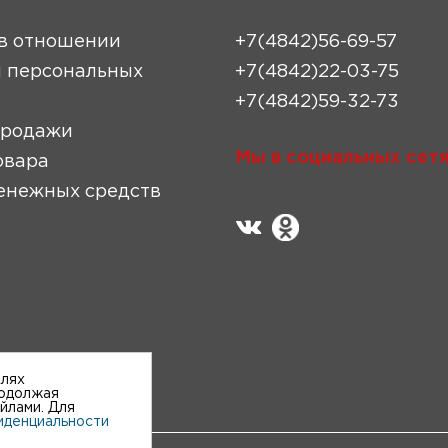
в отношении
+7(4842)56-69-57
 персональных
+7(4842)22-03-75
+7(4842)59-32-73
продажи
Мы в социальных сетя
овара
енежных средств
елях
родолжая
айлами. Для
иденциальности