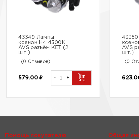
43349 Лампы
43350
ксенон H4 4300K
ксено
AVS разъём KET (2
AVS р
шт.)
шт.)
(0 Отзывов)
(0 От
579.00
₽
-
+
623.
Помощь покупателю
Общая ин