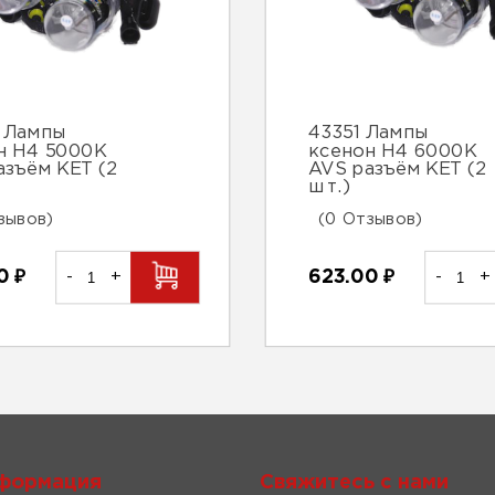
 Лампы
43351 Лампы
н H4 5000K
ксенон H4 6000K
азъём KET (2
AVS разъём KET (2
шт.)
зывов)
(0 Отзывов)
00
₽
-
+
623.00
₽
-
+
формация
Свяжитесь с нами