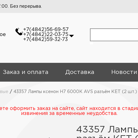
7:00. Без перерыва.
+7(4842)56-69-57
кое
+7(4842)22-03-75
+7(4842)59-32-73
Заказ и оплата
Доставка
Новости
овые
/
43357 Лампы ксенон H7 6000К AVS разъём KET (2 шт.)
те оформить заказ на сайте, сайт находится в стади
извинения за временные неудобства.
43357 Лампы