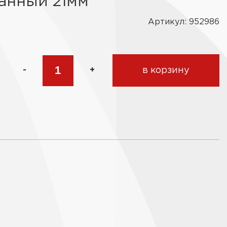
анный 21мм
Артикул: 952986
-
+
в корзину