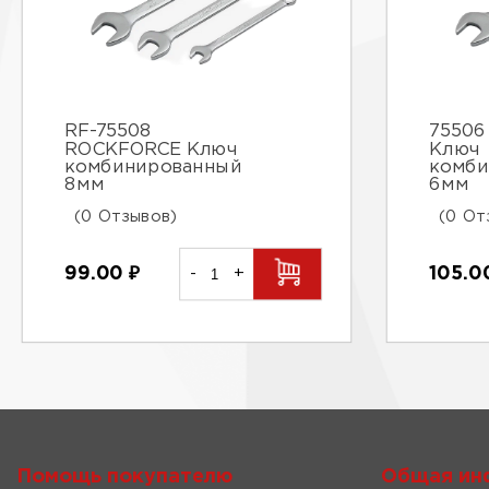
RF-75508
75506 
ROCKFORCE Ключ
Ключ
комбинированный
комби
8мм
6мм
(0 Отзывов)
(0 От
99.00
₽
-
+
105.
Помощь покупателю
Общая ин