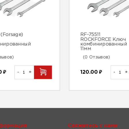
(Forsage)
RF-75511
ROCKFORCE Ключ
нированный
комбинированный
11мм
зывов)
(0 Отзывов)
00
₽
-
+
120.00
₽
-
+
формация
Свяжитесь с нами