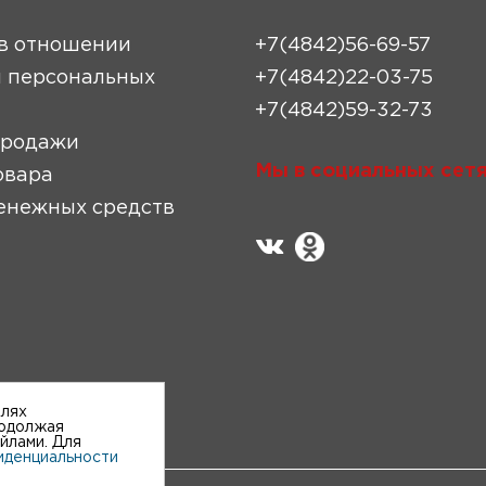
в отношении
+7(4842)56-69-57
 персональных
+7(4842)22-03-75
+7(4842)59-32-73
продажи
Мы в социальных сетя
овара
енежных средств
елях
родолжая
айлами. Для
иденциальности