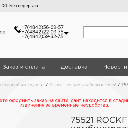
7:00. Без перерыва.
+7(4842)56-69-57
кое
+7(4842)22-03-75
+7(4842)59-32-73
Заказ и оплата
Доставка
Новости
слесарный инструмент
/
Ключи гаечные и наборы ключей
/
75
те оформить заказ на сайте, сайт находится в стади
извинения за временные неудобства.
75521 ROCK