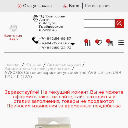
Статус заказа
Вход
Регистрация
ТЦ “Виктория-
Авто“
г. Калуга,
Грабцевское
шоссе 4Б
Виктория-
+7(4842)56-69-57
Авто
0
0
0
+7(4842)22-03-75
+7(4842)59-32-73
Главная
/
Каталог
/
Автоаксессуары
/
Зарядки, держатели, удлинители
/
A78036S Сетевое зарядное устройство AVS с micro USB
TMC-111 (1,2А)
Здравствуйте! На текущий момент Вы не можете
оформить заказ на сайте, сайт находится в
стадии заполнения, товары не продаются.
Приносим извинения за временные неудобства.