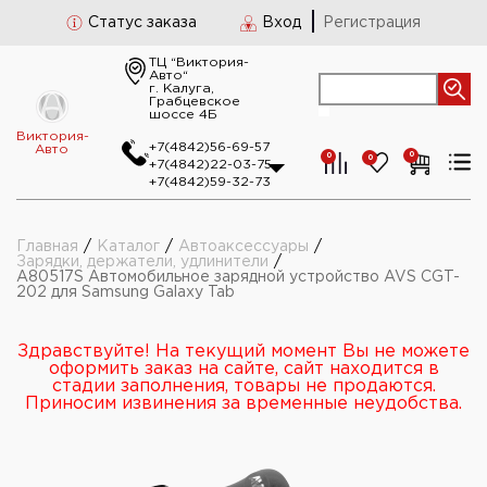
Статус заказа
Вход
Регистрация
ТЦ “Виктория-
Авто“
г. Калуга,
Грабцевское
шоссе 4Б
Виктория-
+7(4842)56-69-57
Авто
0
0
0
+7(4842)22-03-75
+7(4842)59-32-73
Главная
/
Каталог
/
Автоаксессуары
/
Зарядки, держатели, удлинители
/
A80517S Автомобильное зарядной устройство AVS CGT-
202 для Samsung Galaxy Tab
Здравствуйте! На текущий момент Вы не можете
оформить заказ на сайте, сайт находится в
стадии заполнения, товары не продаются.
Приносим извинения за временные неудобства.