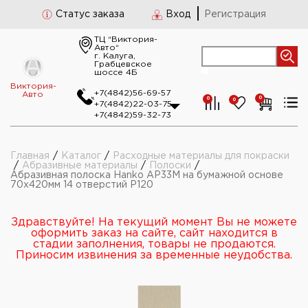
Статус заказа
Вход
Регистрация
ТЦ “Виктория-
Авто“
г. Калуга,
Грабцевское
шоссе 4Б
Виктория-
+7(4842)56-69-57
Авто
0
0
0
+7(4842)22-03-75
+7(4842)59-32-73
Главная
/
Каталог
/
Расходные материалы для покраски
/
Абразивные материалы
/
Полоски
/
Абразивная полоска Hanko AP33M на бумажной основе
70х420мм 14 отверстий Р120
Здравствуйте! На текущий момент Вы не можете
оформить заказ на сайте, сайт находится в
стадии заполнения, товары не продаются.
Приносим извинения за временные неудобства.