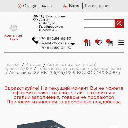
Статус заказа
Вход
Регистрация
ТЦ “Виктория-
Авто“
г. Калуга,
Грабцевское
шоссе 4Б
Виктория-
+7(4842)56-69-57
Авто
0
0
0
+7(4842)22-03-75
+7(4842)59-32-73
Главная
/
Каталог
/
Автосвет и электрика
/
Лампы 6V/12V
/
Головной свет и противотуманные фары
/
Автолампа 12V HB1 (65/45) P29t BOCXOD (ВХ-80901)
Здравствуйте! На текущий момент Вы не можете
оформить заказ на сайте, сайт находится в
стадии заполнения, товары не продаются.
Приносим извинения за временные неудобства.