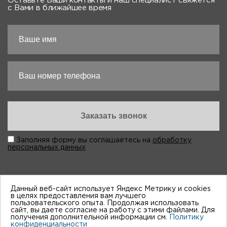
Оставьте Ваши контакты и наш специалист свяжется
с Вами в ближайшее время
Заполняя форму вы соглашаетесь на
обработку
персональных данных
Данный веб-сайт использует Яндекс Метрику и cookies
в целях предоставления вам лучшего
пользовательского опыта. Продолжая использовать
“Виктория-Авто”, 1998-2026
сайт, вы даете согласие на работу с этими файлами. Для
получения дополнительной информации см.
Политику
конфиденциальности