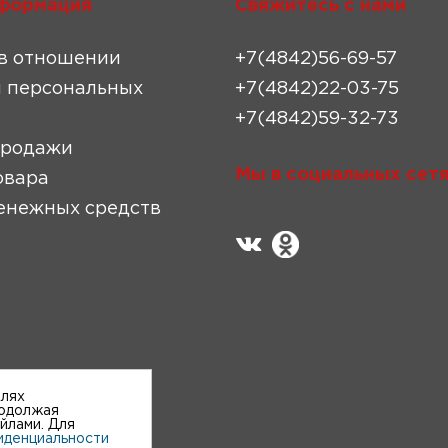
формация
Свяжитесь с нами
в отношении
+7(4842)56-69-57
 персональных
+7(4842)22-03-75
+7(4842)59-32-73
продажи
Мы в социальных сетя
овара
енежных средств
елях
родолжая
айлами. Для
иденциальности