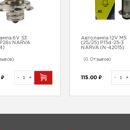
ампа 6V S3
Автолампа 12V M5
 P26s NARVA
(25/25) P15d-25-3
4)
NARVA (N-42015)
зывов)
(0 Отзывов)
0
₽
-
+
115.00
₽
-
+