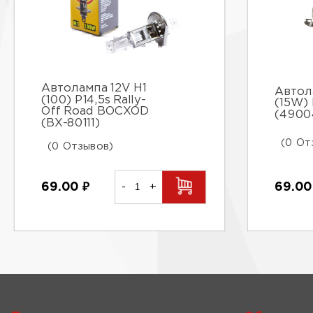
Автолампа 12V H1
Автол
(100) P14,5s Rally-
(15W)
Off Road BOCXOD
(4900
(ВХ-80111)
(0 От
(0 Отзывов)
69.00
₽
-
+
69.0