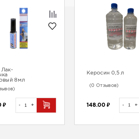
 Лак-
Керосин 0,5 л
чка
овый 8мл
(0 Отзывов)
зывов)
148.00
₽
-
+
0
₽
-
+