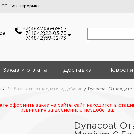
7:00. Без перерыва.
+7(4842)56-69-57
кое
+7(4842)22-03-75
+7(4842)59-32-73
Заказ и оплата
Доставка
Новости
ы
/
Разбавители, отвердители, добавки
/
Dynacoat Отвердител
те оформить заказ на сайте, сайт находится в стади
извинения за временные неудобства.
Dynacoat От