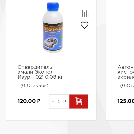
Отвердитель
Автон
эмали Экопол
кисто
Изур - 021 0,08 кг
акрил
(0 Отзывов)
(0 От
120.00
₽
-
+
125.0