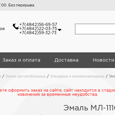
7:00. Без перерыва.
+7(4842)56-69-57
кое
+7(4842)22-03-75
+7(4842)59-32-73
Заказ и оплата
Доставка
Новости
ы
/
Эмали автомобильные
/
Алкидные и меламиналкидные
/
Эма
те оформить заказ на сайте, сайт находится в стади
извинения за временные неудобства.
Эмаль МЛ-111