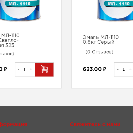
 МЛ-1110
Эмаль МЛ-1110
Светло-
0.8кг Серый
ая 325
(0 Отзывов)
зывов)
623.00
₽
-
+
00
₽
-
+
формация
Свяжитесь с нами