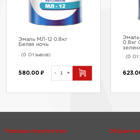
Эмаль
Эмаль МЛ-12 0.8кг
0.8кг 
Белая ночь
зелен
(0 Отзывов)
(0 От
580.00
₽
-
+
623.
Помощь покупателю
Общая ин