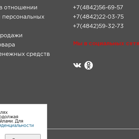
в отношении
+7(4842)56-69-57
 персональных
+7(4842)22-03-75
+7(4842)59-32-73
продажи
Мы в социальных сетя
овара
енежных средств
елях
родолжая
айлами. Для
иденциальности