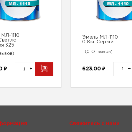
 МЛ-1110
Эмаль МЛ-1110
Светло-
0.8кг Серый
ая 325
(0 Отзывов)
зывов)
623.00
₽
-
+
00
₽
-
+
формация
Свяжитесь с нами