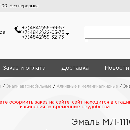
7:00. Без перерыва.
+7(4842)56-69-57
кое
+7(4842)22-03-75
+7(4842)59-32-73
Заказ и оплата
Доставка
Новости
ы
/
Эмали автомобильные
/
Алкидные и меламиналкидные
/
Эма
те оформить заказ на сайте, сайт находится в стади
извинения за временные неудобства.
Эмаль МЛ-111