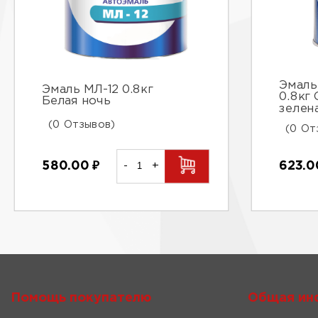
Эмаль
Эмаль МЛ-12 0.8кг
0.8кг 
Белая ночь
зелен
(0 Отзывов)
(0 От
580.00
₽
-
+
623.
Помощь покупателю
Общая ин