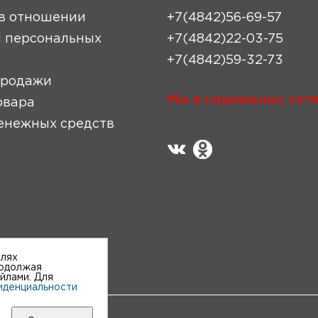
в отношении
+7(4842)56-69-57
 персональных
+7(4842)22-03-75
+7(4842)59-32-73
продажи
Мы в социальных сетя
овара
енежных средств
елях
родолжая
айлами. Для
иденциальности