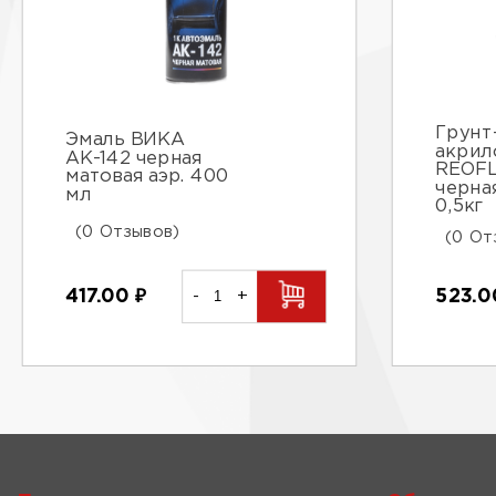
Грунт
Эмаль ВИКА
акрил
АК-142 черная
REOFL
матовая аэр. 400
черна
мл
0,5кг
(0 Отзывов)
(0 От
417.00
₽
-
+
523.