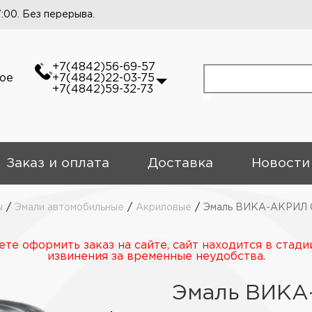
7:00. Без перерыва.
+7(4842)56-69-57
кое
+7(4842)22-03-75
+7(4842)59-32-73
Заказ и оплата
Доставка
Новости
ы
/
Эмали автомобильные
/
Акриловые
/
Эмаль ВИКА-АКРИЛ 0
те оформить заказ на сайте, сайт находится в стади
извинения за временные неудобства.
Эмаль ВИКА