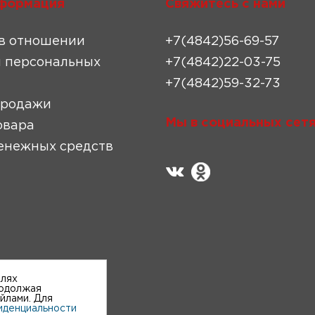
формация
Свяжитесь с нами
в отношении
+7(4842)56-69-57
 персональных
+7(4842)22-03-75
+7(4842)59-32-73
продажи
Мы в социальных сетя
овара
енежных средств
елях
родолжая
айлами. Для
иденциальности