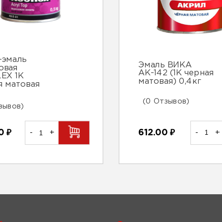
-эмаль
Эмаль ВИКА
овая
АК-142 (1К черная
EX 1К
матовая) 0,4кг
я матовая
(0 Отзывов)
зывов)
612.00
₽
-
+
00
₽
-
+