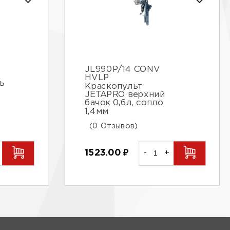
JL990P/14 CONV
HVLP
ь
Краскопульт
JETAPRO верхний
бачок 0,6л, сопло
1,4мм
(0 Отзывов)
1523.00
₽
-
+