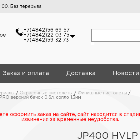
7:00. Без перерыва.
+7(4842)56-69-57
кое
+7(4842)22-03-75
+7(4842)59-32-73
Заказ и оплата
Доставка
Новости
ериалы
/
Окрасочные пистолеты
/
Финишные пистолеты
/
O верхний бачок 0,6л, сопло 1,3мм
те оформить заказ на сайте, сайт находится в стади
извинения за временные неудобства.
JP400 HVLP 