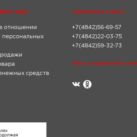
формация
Свяжитесь с нами
в отношении
+7(4842)56-69-57
 персональных
+7(4842)22-03-75
+7(4842)59-32-73
продажи
Мы в социальных сетя
овара
енежных средств
елях
родолжая