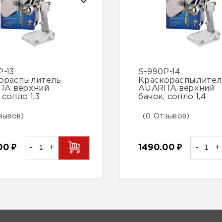
P-13
S-990P-14
ораспылитель
Краскораспылител
TA верхний
AUARITA верхний
 сопло 1,3
бачок, сопло 1,4
зывов)
(0 Отзывов)
.00
₽
-
+
1490.00
₽
-
+