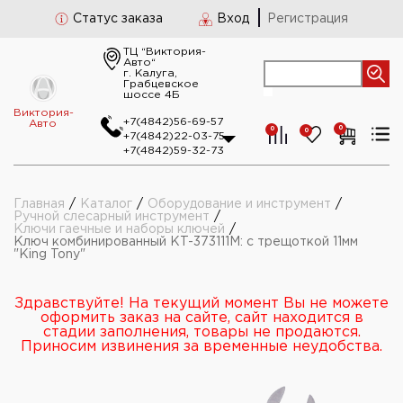
Статус заказа
Вход
Регистрация
ТЦ “Виктория-
Авто“
г. Калуга,
Грабцевское
шоссе 4Б
Виктория-
+7(4842)56-69-57
Авто
0
0
0
+7(4842)22-03-75
+7(4842)59-32-73
Главная
/
Каталог
/
Оборудование и инструмент
/
Ручной слесарный инструмент
/
Ключи гаечные и наборы ключей
/
Ключ комбинированный KT-373111М: с трещоткой 11мм
"King Tony"
Здравствуйте! На текущий момент Вы не можете
оформить заказ на сайте, сайт находится в
стадии заполнения, товары не продаются.
Приносим извинения за временные неудобства.