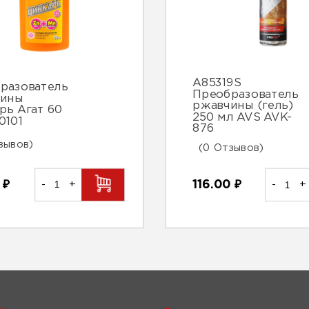
A85319S
разователь
Преобразователь
чины
ржавчины (гель)
рь Агат 60
250 мл AVS AVK-
0101
876
зывов)
(0 Отзывов)
0
₽
-
+
116.00
₽
-
+