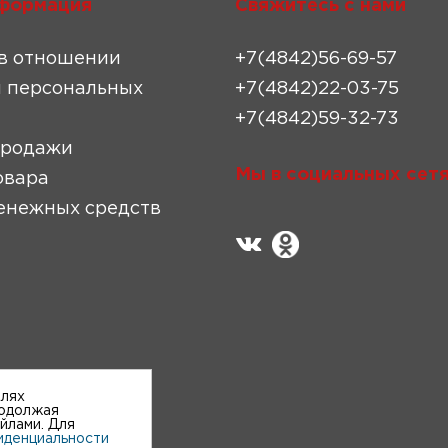
формация
Свяжитесь с нами
в отношении
+7(4842)56-69-57
 персональных
+7(4842)22-03-75
+7(4842)59-32-73
продажи
Мы в социальных сетя
овара
енежных средств
елях
родолжая
айлами. Для
иденциальности