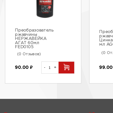
Преобразователь
Преоб
ржавчины
ржав
НЕРЖАВЕЙКА
Цинка
АГАТ 60мл
мл AG
FED0105
(0 От
(0 Отзывов)
99.0
90.00
₽
-
+