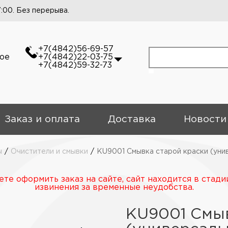
7:00. Без перерыва.
+7(4842)56-69-57
кое
+7(4842)22-03-75
+7(4842)59-32-73
Заказ и оплата
Доставка
Новости
ы
/
Очистители и смывки
/
KU9001 Смывка старой краски (уни
те оформить заказ на сайте, сайт находится в стади
извинения за временные неудобства.
KU9001 Смыв