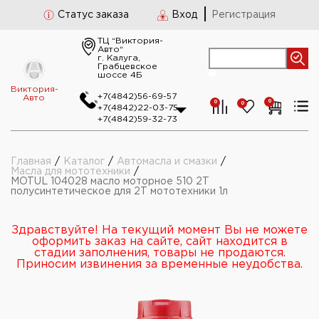
Статус заказа
Вход
Регистрация
ТЦ “Виктория-
Авто“
г. Калуга,
Грабцевское
шоссе 4Б
Виктория-
+7(4842)56-69-57
Авто
0
0
0
+7(4842)22-03-75
+7(4842)59-32-73
Главная
/
Каталог
/
Автомасла и смазки
/
Масла для мототехники
/
MOTUL 104028 масло моторное 510 2Т
полусинтетическое для 2Т мототехники 1л
Здравствуйте! На текущий момент Вы не можете
оформить заказ на сайте, сайт находится в
стадии заполнения, товары не продаются.
Приносим извинения за временные неудобства.