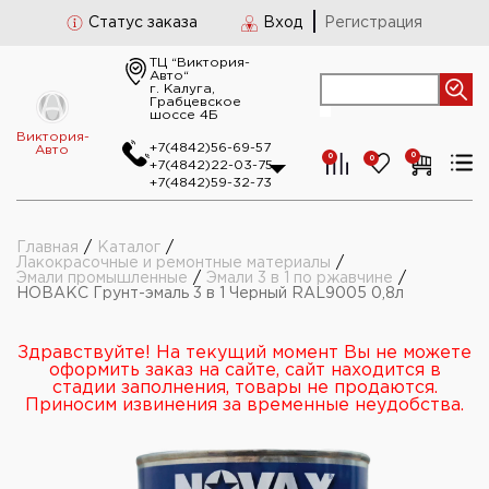
Статус заказа
Вход
Регистрация
ТЦ “Виктория-
Авто“
г. Калуга,
Грабцевское
шоссе 4Б
Виктория-
+7(4842)56-69-57
Авто
0
0
0
+7(4842)22-03-75
+7(4842)59-32-73
Главная
/
Каталог
/
Лакокрасочные и ремонтные материалы
/
Эмали промышленные
/
Эмали 3 в 1 по ржавчине
/
НОВАКС Грунт-эмаль 3 в 1 Черный RAL9005 0,8л
Здравствуйте! На текущий момент Вы не можете
оформить заказ на сайте, сайт находится в
стадии заполнения, товары не продаются.
Приносим извинения за временные неудобства.