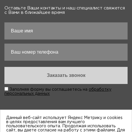
Оставьте Ваши контакты и наш специалист свяжется
с Вами в ближайшее время
Заполняя форму вы соглашаетесь на
обработку
персональных данных
Данный веб-сайт использует Яндекс Метрику и cookies
в целях предоставления вам лучшего
пользовательского опыта. Продолжая использовать
“Виктория-Авто”, 1998-2026
сайт, вы даете согласие на работу с этими файлами. Для