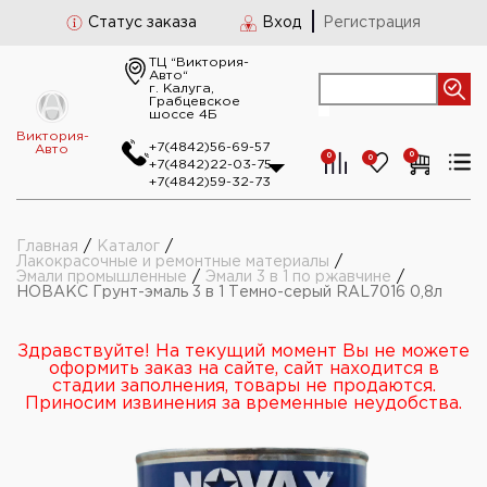
Статус заказа
Вход
Регистрация
ТЦ “Виктория-
Авто“
г. Калуга,
Грабцевское
шоссе 4Б
Виктория-
+7(4842)56-69-57
Авто
0
0
0
+7(4842)22-03-75
+7(4842)59-32-73
Главная
/
Каталог
/
Лакокрасочные и ремонтные материалы
/
Эмали промышленные
/
Эмали 3 в 1 по ржавчине
/
НОВАКС Грунт-эмаль 3 в 1 Темно-серый RAL7016 0,8л
Здравствуйте! На текущий момент Вы не можете
оформить заказ на сайте, сайт находится в
стадии заполнения, товары не продаются.
Приносим извинения за временные неудобства.