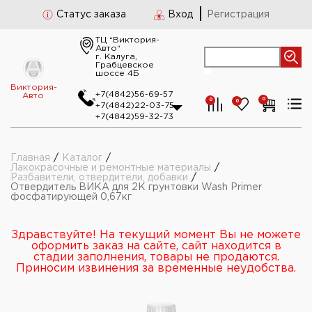
Статус заказа
Вход
Регистрация
ТЦ “Виктория-
Авто“
г. Калуга,
Грабцевское
шоссе 4Б
Виктория-
+7(4842)56-69-57
Авто
0
0
0
+7(4842)22-03-75
+7(4842)59-32-73
Главная
/
Каталог
/
Лакокрасочные и ремонтные материалы
/
Разбавители, отвердители, добавки
/
Отвердитель ВИКА для 2К грунтовки Wash Primer
фосфатирующей 0,67кг
Здравствуйте! На текущий момент Вы не можете
оформить заказ на сайте, сайт находится в
стадии заполнения, товары не продаются.
Приносим извинения за временные неудобства.