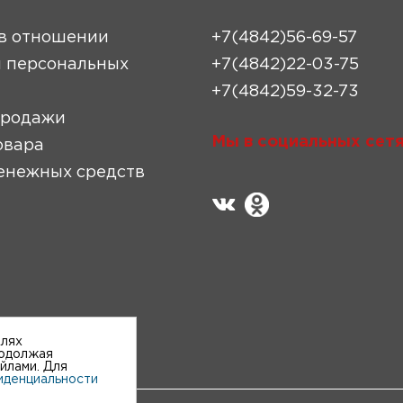
в отношении
+7(4842)56-69-57
 персональных
+7(4842)22-03-75
+7(4842)59-32-73
продажи
Мы в социальных сетя
овара
енежных средств
елях
родолжая
айлами. Для
иденциальности