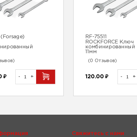
(Forsage)
RF-75511
ROCKFORCE Ключ
нированный
комбинированный
11мм
зывов)
(0 Отзывов)
00
₽
-
+
120.00
₽
-
+
формация
Свяжитесь с нами