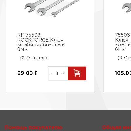
RF-75508
75506 
ROCKFORCE Ключ
Ключ
комбинированный
комби
8мм
6мм
(0 Отзывов)
(0 От
99.00
₽
-
+
105.
Помощь покупателю
Общая ин