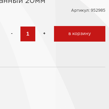
анный 20мм
Артикул: 952985
-
+
в корзину