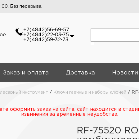
7:00. Без перерыва.
+7(4842)56-69-57
кое
+7(4842)22-03-75
+7(4842)59-32-73
Заказ и оплата
Доставка
Новости
слесарный инструмент
/
Ключи гаечные и наборы ключей
/
RF
те оформить заказ на сайте, сайт находится в стади
извинения за временные неудобства.
RF-75520 R