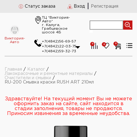
Статус заказа
Вход
Регистрация
ТЦ “Виктория-
Авто“
г. Калуга,
Грабцевское
шоссе 4Б
Виктория-
+7(4842)56-69-57
Авто
0
0
0
+7(4842)22-03-75
+7(4842)59-32-73
Главная
/
Каталог
/
Лакокрасочные и ремонтные материалы
/
Очистители и смывки
/
RU-200 Смывка краски RUSH ART 210мл
Здравствуйте! На текущий момент Вы не можете
оформить заказ на сайте, сайт находится в
стадии заполнения, товары не продаются.
Приносим извинения за временные неудобства.