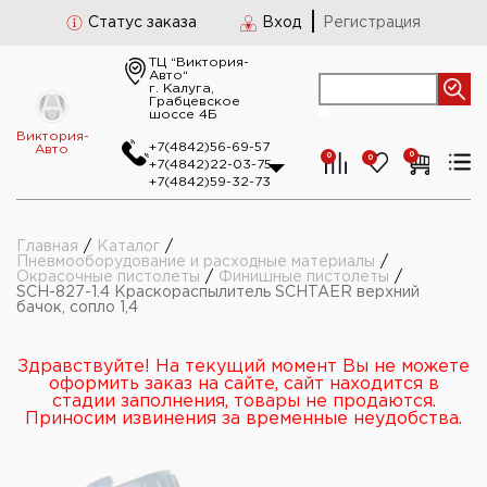
Статус заказа
Вход
Регистрация
ТЦ “Виктория-
Авто“
г. Калуга,
Грабцевское
шоссе 4Б
Виктория-
+7(4842)56-69-57
Авто
0
0
0
+7(4842)22-03-75
+7(4842)59-32-73
Главная
/
Каталог
/
Пневмооборудование и расходные материалы
/
Окрасочные пистолеты
/
Финишные пистолеты
/
SCH-827-1.4 Краскораспылитель SCHTAER верхний
бачок, сопло 1,4
Здравствуйте! На текущий момент Вы не можете
оформить заказ на сайте, сайт находится в
стадии заполнения, товары не продаются.
Приносим извинения за временные неудобства.