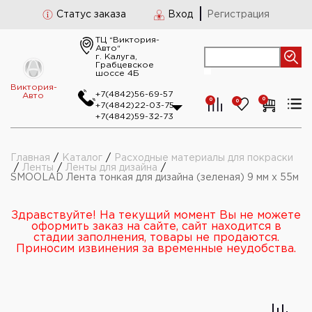
Статус заказа
Вход
Регистрация
ТЦ “Виктория-
Авто“
г. Калуга,
Грабцевское
шоссе 4Б
Виктория-
+7(4842)56-69-57
Авто
0
0
0
+7(4842)22-03-75
+7(4842)59-32-73
Главная
/
Каталог
/
Расходные материалы для покраски
/
Ленты
/
Ленты для дизайна
/
SMOOLAD Лента тонкая для дизайна (зеленая) 9 мм x 55м
Здравствуйте! На текущий момент Вы не можете
оформить заказ на сайте, сайт находится в
стадии заполнения, товары не продаются.
Приносим извинения за временные неудобства.