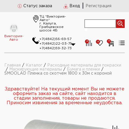
Статус заказа
Вход
Регистрация
ТЦ “Виктория-
Авто“
г. Калуга,
Грабцевское
шоссе 4Б
Виктория-
+7(4842)56-69-57
Авто
0
0
0
+7(4842)22-03-75
+7(4842)59-32-73
Главная
/
Каталог
/
Расходные материалы для покраски
/
Маскирующие материалы
/
Бумага и пленки
/
SMOOLAD Пленка со скотчем 1800 х 30м с короной
Здравствуйте! На текущий момент Вы не можете
оформить заказ на сайте, сайт находится в
стадии заполнения, товары не продаются.
Приносим извинения за временные неудобства.