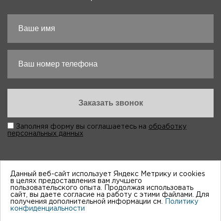
Заполняя форму вы соглашаетесь на
обработку
персональных данных
Данный веб-сайт использует Яндекс Метрику и cookies
в целях предоставления вам лучшего
пользовательского опыта. Продолжая использовать
“Виктория-Авто”, 1998-2026
сайт, вы даете согласие на работу с этими файлами. Для
получения дополнительной информации см.
Политику
конфиденциальности
Мы принимем к оплате: